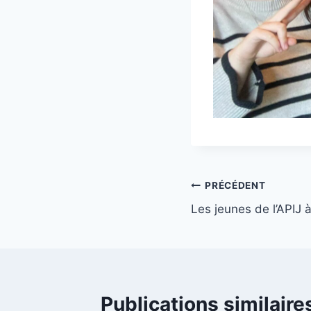
Navigation
PRÉCÉDENT
Les jeunes de l’APIJ 
de
l’article
Publications similaire