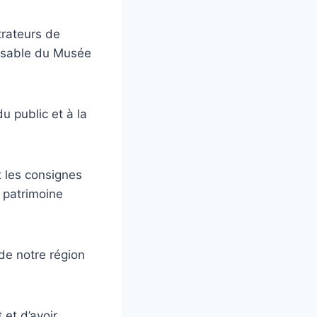
trateurs de
ponsable du Musée
u public et à la
t les consignes
 patrimoine
 de notre région
 et d’avoir