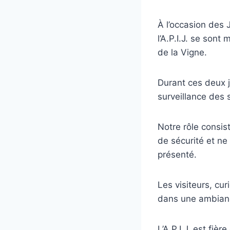
À l’occasion des
l’A.P.I.J. se son
de la Vigne.
Durant ces deux j
surveillance des s
Notre rôle consis
de sécurité et ne
présenté.
Les visiteurs, cur
dans une ambianc
L’A.P.I.J. est fi