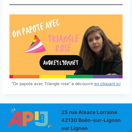
“On papote avec Triangle rose” a découvrir
en cliquant ici
25 rue Alsace Lorraine
42130 Boën-sur-Lignon
sur Lignon