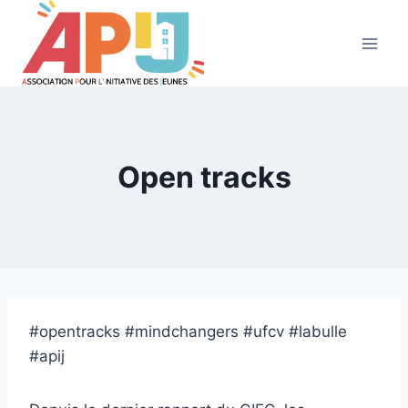
Aller
au
contenu
Open tracks
#opentracks #mindchangers #ufcv #labulle
#apij