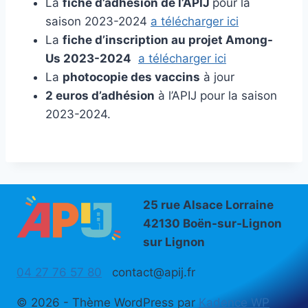
La
fiche d’adhésion de l’APIJ
pour la
saison 2023-2024
a télécharger ici
La
fiche d’inscription au projet Among-
Us 2023-2024
a télécharger ici
La
photocopie des vaccins
à jour
2 euros d’adhésion
à l’APIJ pour la saison
2023-2024.
25 rue Alsace Lorraine
42130 Boën-sur-Lignon
sur Lignon
04 27 76 57 80
contact@apij.fr
© 2026 - Thème WordPress par
Kadence WP