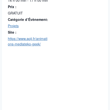
14 h 00 min - 17 h 00 min
Prix :
GRATUIT
Catégorie d’Évènement:
Projets
Site :
https://www.apij.fr/animati
ons-mediateko-geek/