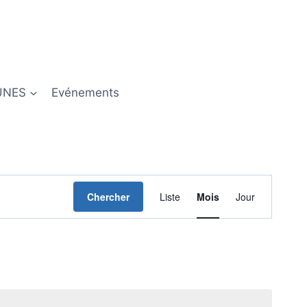
UNES
Evénements
Navigation
Chercher
Liste
Mois
Jour
de
vues
Évènement