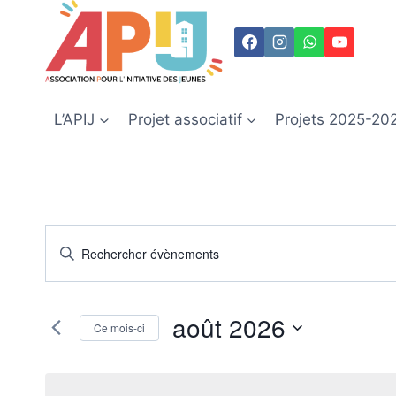
Aller
au
contenu
L’APIJ
Projet associatif
Projets 2025-20
Recherche
Saisir
mot-
et
clé.
navigation
août 2026
Rechercher
Ce mois-ci
Évènements
de
Sélectionnez
par
une
vues
mot-