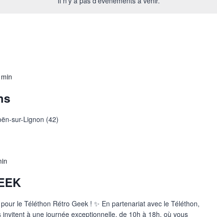
Il n’y a pas d’évènements à venir.
 min
ns
ën-sur-Lignon (42)
min
EEK
 pour le Téléthon Rétro Geek ! ✨ En partenariat avec le Téléthon,
s invitent à une journée exceptionnelle, de 10h à 18h, où vous