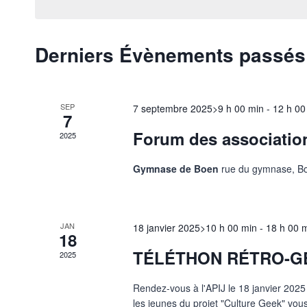
date.
clé.
Évènements
Derniers Évènements passés
Calendrier
de
Évènements
SEP
7 septembre 2025>9 h 00 min
-
12 h 00
7
Forum des associatio
2025
Gymnase de Boen
rue du gymnase, Bo
JAN
18 janvier 2025>10 h 00 min
-
18 h 00 
18
TÉLÉTHON RÉTRO-G
2025
Rendez-vous à l'APIJ le 18 janvier 2025
les jeunes du projet "Culture Geek" vou