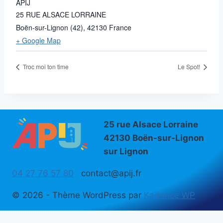
APIJ
25 RUE ALSACE LORRAINE
Boën-sur-Lignon (42)
,
42130
France
+ Google Map
Troc moi ton time
Le Spot!
25 rue Alsace Lorraine
42130 Boën-sur-Lignon
sur Lignon
04 27 76 57 80
contact@apij.fr
© 2026 - Thème WordPress par
Kadence WP