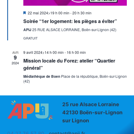
Mis
22 mai 2024>19 h 00 min
-
20 h 30 min
en
Soirée “1er logement: les pièges a éviter”
avant
APIJ
25 RUE ALSACE LORRAINE, Boën-sur-Lignon (42)
GRATUIT
9 avril 2024>14 h 00 min
-
16 h 00 min
AVR
9
Mission locale du Forez: atelier “Quartier
2024
général”
Médiathèque de Boen
Place de la république, Boën-sur-Lignon
(42)
25 rue Alsace Lorraine
42130 Boën-sur-Lignon
sur Lignon
04 27 76 57 80
contact@apij.fr