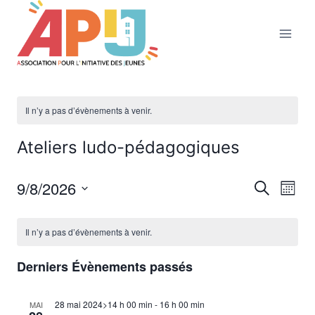
Aller
au
contenu
Il n’y a pas d’évènements à venir.
Ateliers ludo-pédagogiques
9/8/2026
Nav
Reche
Recherche
Mois
Sélectionnez
de
et
Calendrier
une
Il n’y a pas d’évènements à venir.
vu
date.
naviga
de
Év
Derniers Évènements passés
de
Évènements
28 mai 2024>14 h 00 min
-
16 h 00 min
vues
MAI