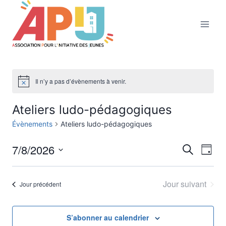
Aller
au
contenu
Il n’y a pas d’évènements à venir.
Notice
Ateliers ludo-pédagogiques
Évènements
Ateliers ludo-pédagogiques
7/8/2026
Nav
Reche
Recherche
Jour
Sélectionnez
de
et
une
Jour suivant
Jour précédent
vu
date.
naviga
Év
de
S’abonner au calendrier